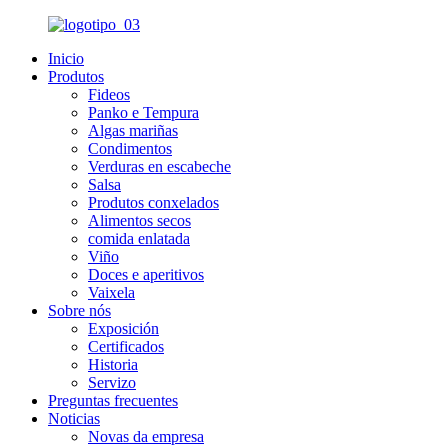
Inicio
Produtos
Fideos
Panko e Tempura
Algas mariñas
Condimentos
Verduras en escabeche
Salsa
Produtos conxelados
Alimentos secos
comida enlatada
Viño
Doces e aperitivos
Vaixela
Sobre nós
Exposición
Certificados
Historia
Servizo
Preguntas frecuentes
Noticias
Novas da empresa