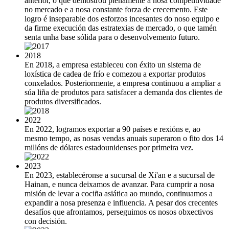
anterior, o que demostrou plenamente a nosa competitividade
no mercado e a nosa constante forza de crecemento. Este
logro é inseparable dos esforzos incesantes do noso equipo e
da firme execución das estratexias de mercado, o que tamén
senta unha base sólida para o desenvolvemento futuro.
2018
En 2018, a empresa estableceu con éxito un sistema de
loxística de cadea de frío e comezou a exportar produtos
conxelados. Posteriormente, a empresa continuou a ampliar a
súa liña de produtos para satisfacer a demanda dos clientes de
produtos diversificados.
2022
En 2022, logramos exportar a 90 países e rexións e, ao
mesmo tempo, as nosas vendas anuais superaron o fito dos 14
millóns de dólares estadounidenses por primeira vez.
2023
En 2023, establecéronse a sucursal de Xi'an e a sucursal de
Hainan, e nunca deixamos de avanzar. Para cumprir a nosa
misión de levar a cociña asiática ao mundo, continuamos a
expandir a nosa presenza e influencia. A pesar dos crecentes
desafíos que afrontamos, perseguimos os nosos obxectivos
con decisión.