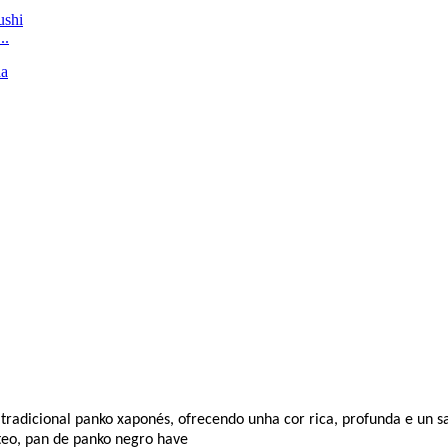
..
 tradicional panko xaponés, ofrecendo unha cor rica, profunda e un sa
teo, pan de panko negro
ha
ve