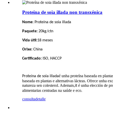
Proteína de soia illada non transxénica
Nome
: Proteína de soia illada
Paquete:
20kg/ctn
Vida útil:
18 meses
Orixe:
China
Certificado:
ISO, HACCP
é unha proteína baseada en planta
Proteína de soia illada
baseada en plantas e alternativas lácteas. Ofrece unha ex
natureza sen colesterol. Ademais,
é unha elección de pr
it
alimentarias centradas na saúde e eco.
consulta
detalle