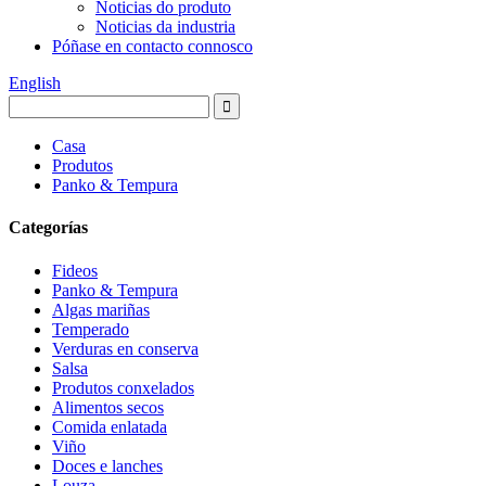
Noticias do produto
Noticias da industria
Póñase en contacto connosco
English
Casa
Produtos
Panko & Tempura
Categorías
Fideos
Panko & Tempura
Algas mariñas
Temperado
Verduras en conserva
Salsa
Produtos conxelados
Alimentos secos
Comida enlatada
Viño
Doces e lanches
Louza