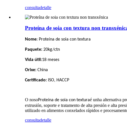
consulta
detalle
Proteína de soia con textura non transxénic
Nome
: Proteína de soia con textura
Paquete:
20kg/ctn
Vida útil:
18 meses
Orixe:
China
Certificado:
ISO, HACCP
O noso
é unha alternativa pr
Proteína de soia con textura
extrusión, soporte e tratamento de alta presión e alta pre
utilizado en alimentos conxelados rápidos e procesamento
consulta
detalle