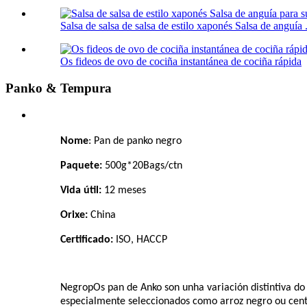
Salsa de salsa de salsa de estilo xaponés Salsa de anguía .
Os fideos de ovo de cociña instantánea de cociña rápida
Panko & Tempura
Nome
:
Pan de panko negro
Paquete:
500g*20Bags
/ctn
Vida útil:
12
meses
Orixe:
China
Certificado:
ISO, HACCP
Negro
p
Os pan de Anko son unha variación distintiva do
especialmente seleccionados como arroz negro ou cen