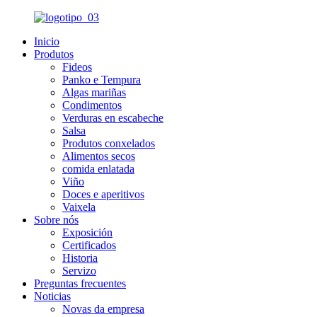
Inicio
Produtos
Fideos
Panko e Tempura
Algas mariñas
Condimentos
Verduras en escabeche
Salsa
Produtos conxelados
Alimentos secos
comida enlatada
Viño
Doces e aperitivos
Vaixela
Sobre nós
Exposición
Certificados
Historia
Servizo
Preguntas frecuentes
Noticias
Novas da empresa