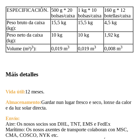
ESPECIFICACIÓN.
500 g * 20
1 kg * 10
160 g * 12
bolsas/caixa
bolsas/caixa
botellas/caixa
Peso bruto da caixa
15,5 kg
15,5 kg
4,5 kg
(kg):
Peso neto da caixa
10 kg
10 kg
1,92 kg
(kg):
3
3
3
3
Volume (m²)
):
0,019 m
0,019 m
0,008 m
Máis detalles
Vida útil:
12 meses.
Almacenamento:
Gardar nun lugar fresco e seco, lonxe da calor
e da luz solar directa.
Envío:
Aire: Os nosos socios son DHL, TNT, EMS e FedEx
Marítimo: Os nosos axentes de transporte colaboran con MSC,
CMA, COSCO, NYK etc.