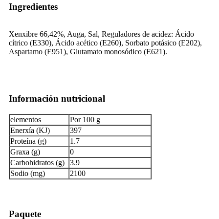
Ingredientes
Xenxibre 66,42%, Auga, Sal, Reguladores de acidez: Ácido
cítrico (E330), Ácido acético (E260), Sorbato potásico (E202),
Aspartamo (E951), Glutamato monosódico (E621).
Información nutricional
elementos
Por 100 g
Enerxía (KJ)
397
Proteína (g)
1.7
Graxa (g)
0
Carbohidratos (g)
3.9
Sodio (mg)
2100
Paquete