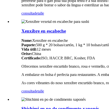
preferirse para o gari pola súa polpa tenra e a súa dozura
xenxibre pode borrar o sabor da lingua e esterilizar as ba
consulta
detalle
Xenxibre en escabeche
Nome:
Xenxibre en escabeche
Paquete:
500 g * 20 bolsas/cartón, 1 kg * 10 bolsas/cartó
Vida útil:
12 meses
Orixe:
China
Certificado:
ISO, HACCP, BRC, Kosher, FDA
Ofrecemos xenxibre encurtido branco, rosa e vermello, cu
A embalaxe en bolsa é perfecta para restaurantes. A emb
As cores vibrantes do noso xenxibre encurtido branco, ro
consulta
detalle
Shichimi en po de condimento xaponés