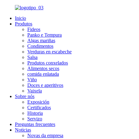
Inicio
Produtos
Fideos
Panko e Tempura
Algas mariñas
Condimentos
Verduras en escabeche
Salsa
Produtos conxelados
Alimentos secos
comida enlatada
Viño
Doces e aperitivos
Vaixela
Sobre nós
Exposición
Certificados
Historia
Servizo
Preguntas frecuentes
Noticias
Novas da empresa