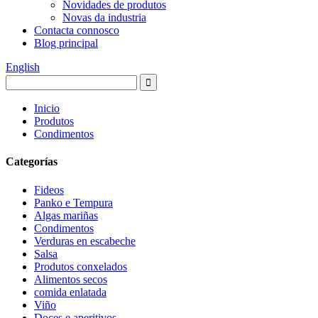
Novidades de produtos
Novas da industria
Contacta connosco
Blog principal
English
Inicio
Produtos
Condimentos
Categorías
Fideos
Panko e Tempura
Algas mariñas
Condimentos
Verduras en escabeche
Salsa
Produtos conxelados
Alimentos secos
comida enlatada
Viño
Doces e aperitivos