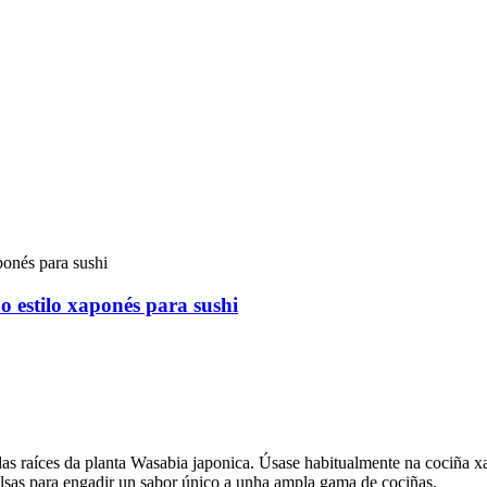
 estilo xaponés para sushi
 das raíces da planta Wasabia japonica. Úsase habitualmente na cociña
alsas para engadir un sabor único a unha ampla gama de cociñas.