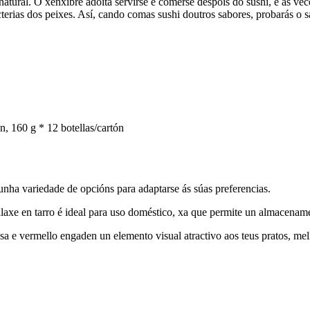
 natural. O xenxibre adoita servirse e comerse despois do sushi, e ás ve
cterias dos peixes. Así, cando comas sushi doutros sabores, probarás o s
n, 160 g * 12 botellas/cartón
nha variedade de opcións para adaptarse ás súas preferencias.
alaxe en tarro é ideal para uso doméstico, xa que permite un almacenam
sa e vermello engaden un elemento visual atractivo aos teus pratos, mel