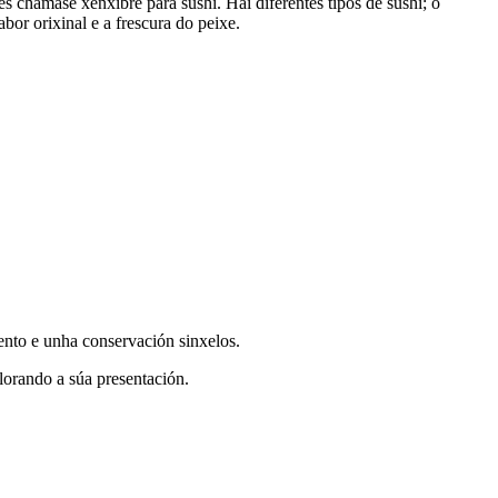
ces chámase xenxibre para sushi. Hai diferentes tipos de sushi; o
abor orixinal e a frescura do peixe.
ento e unha conservación sinxelos.
lorando a súa presentación.