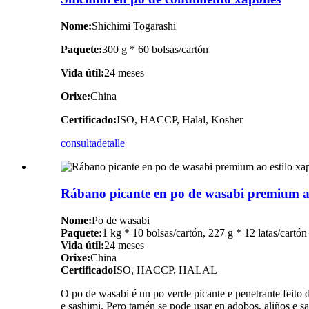
Nome:
Shichimi Togarashi
Paquete:
300 g * 60 bolsas/cartón
Vida útil:
24 meses
Orixe:
China
Certificado:
ISO, HACCP, Halal, Kosher
consulta
detalle
Rábano picante en po de wasabi premium ao
Nome:
Po de wasabi
Paquete:
1 kg * 10 bolsas/cartón, 227 g * 12 latas/cartón
Vida útil:
24 meses
Orixe:
China
Certificado
ISO, HACCP, HALAL
O po de wasabi é un po verde picante e penetrante feito
e sashimi. Pero tamén se pode usar en adobos, aliños e s