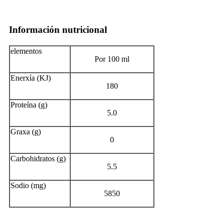
Información nutricional
elementos
Por 100 ml
Enerxía (KJ)
180
Proteína (g)
5.0
Graxa (g)
0
Carbohidratos (g)
5.5
Sodio (mg)
5850