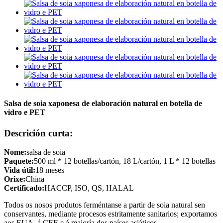
Salsa de soia xaponesa de elaboración natural en botella de
vidro e PET
Descrición curta:
Nome:
salsa de soia
Paquete:
500 ml * 12 botellas/cartón, 18 L/cartón, 1 L * 12 botellas
Vida útil:
18 meses
Orixe:
China
Certificado:
HACCP, ISO, QS, HALAL
Todos os nosos produtos ferméntanse a partir de soia natural sen
conservantes, mediante procesos estritamente sanitarios; exportamos
aos EUA, á CEE e á maioría dos países asiáticos.