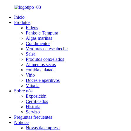
Inicio
Produtos
Fideos
Panko e Tempura
Algas mariñas
Condimentos
Verduras en escabeche
Salsa
Produtos conxelados
Alimentos secos
comida enlatada
Viño
Doces e aperitivos
Vaixela
Sobre nós
Exposición
Certificados
Historia
Servizo
Preguntas frecuentes
Noticias
Novas da empresa