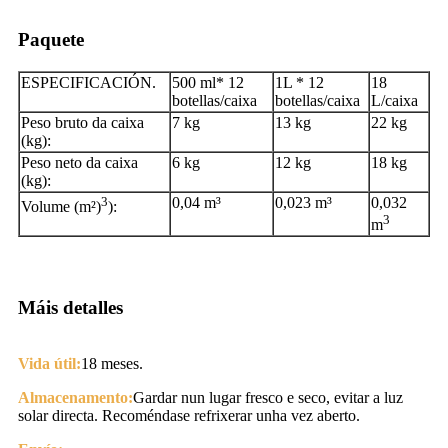
Paquete
ESPECIFICACIÓN.
500 ml* 12
1L * 12
18
botellas/caixa
botellas/caixa
L/caixa
Peso bruto da caixa
7 kg
13 kg
22 kg
(kg):
Peso neto da caixa
6 kg
12 kg
18 kg
(kg):
3
0,04 m³
0,023 m³
0,032
Volume (m²)
):
3
m
Máis detalles
Vida útil:
18 meses.
Almacenamento:
Gardar nun lugar fresco e seco, evitar a luz
solar directa. Recoméndase refrixerar unha vez aberto.