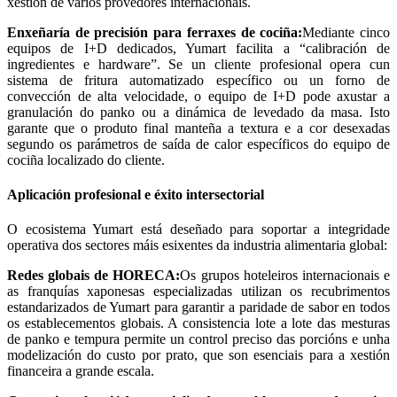
xestión de varios provedores internacionais.
Enxeñaría de precisión para ferraxes de cociña:
Mediante cinco
equipos de I+D dedicados, Yumart facilita a “calibración de
ingredientes e hardware”. Se un cliente profesional opera cun
sistema de fritura automatizado específico ou un forno de
convección de alta velocidade, o equipo de I+D pode axustar a
granulación do panko ou a dinámica de levedado da masa. Isto
garante que o produto final manteña a textura e a cor desexadas
segundo os parámetros de saída de calor específicos do equipo de
cociña localizado do cliente.
Aplicación profesional e éxito intersectorial
O ecosistema Yumart está deseñado para soportar a integridade
operativa dos sectores máis esixentes da industria alimentaria global:
Redes globais de HORECA:
Os grupos hoteleiros internacionais e
as franquías xaponesas especializadas utilizan os recubrimentos
estandarizados de Yumart para garantir a paridade de sabor en todos
os establecementos globais. A consistencia lote a lote das mesturas
de panko e tempura permite un control preciso das porcións e unha
modelización do custo por prato, que son esenciais para a xestión
financeira a grande escala.