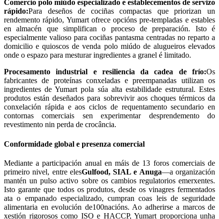
Comercio polo miúdo especializado e establecementos de servizo
rápido:
Para deseños de cociñas compactas que priorizan un
rendemento rápido, Yumart ofrece opcións pre-templadas e estables
en almacén que simplifican o proceso de preparación. Isto é
especialmente valioso para cociñas pantasma centradas no reparto a
domicilio e quioscos de venda polo miúdo de alugueiros elevados
onde o espazo para mesturar ingredientes a granel é limitado.
Procesamento industrial e resiliencia da cadea de frío:
Os
fabricantes de proteínas conxeladas e preempanadas utilizan os
ingredientes de Yumart pola súa alta estabilidade estrutural. Estes
produtos están deseñados para sobrevivir aos choques térmicos da
conxelación rápida e aos ciclos de requentamento secundario en
contornas comerciais sen experimentar desprendemento do
revestimento nin perda de crocância.
Conformidade global e presenza comercial
Mediante a participación anual en máis de 13 foros comerciais de
primeiro nivel, entre eles
Gulfood, SIAL e Anuga
—a organización
mantén un pulso activo sobre os cambios regulatorios emerxentes.
Isto garante que todos os produtos, desde os vinagres fermentados
ata o empanado especializado, cumpran coas leis de seguridade
alimentaria en evolución de
100
nacións. Ao adherirse a marcos de
xestión rigorosos como ISO e HACCP, Yumart proporciona unha