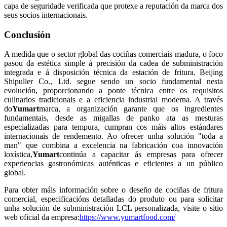
capa de seguridade verificada que protexe a reputación da marca dos
seus socios internacionais.
Conclusión
A medida que o sector global das cociñas comerciais madura, o foco
pasou da estética simple á precisión da cadea de subministración
integrada e á disposición técnica da estación de fritura. Beijing
Shipuller Co., Ltd. segue sendo un socio fundamental nesta
evolución, proporcionando a ponte técnica entre os requisitos
culinarios tradicionais e a eficiencia industrial moderna. A través
do
Yumart
marca, a organización garante que os ingredientes
fundamentais, desde as migallas de panko ata as mesturas
especializadas para tempura, cumpran cos máis altos estándares
internacionais de rendemento. Ao ofrecer unha solución "toda a
man" que combina a excelencia na fabricación coa innovación
loxística,
Yumart
continúa a capacitar ás empresas para ofrecer
experiencias gastronómicas auténticas e eficientes a un público
global.
Para obter máis información sobre o deseño de cociñas de fritura
comercial, especificacións detalladas do produto ou para solicitar
unha solución de subministración LCL personalizada, visite o sitio
web oficial da empresa:
https://www.yumartfood.com/