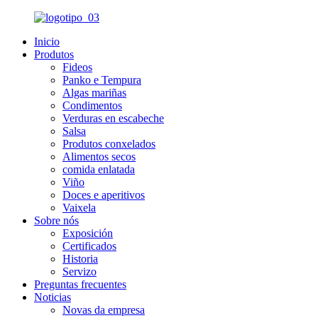
Inicio
Produtos
Fideos
Panko e Tempura
Algas mariñas
Condimentos
Verduras en escabeche
Salsa
Produtos conxelados
Alimentos secos
comida enlatada
Viño
Doces e aperitivos
Vaixela
Sobre nós
Exposición
Certificados
Historia
Servizo
Preguntas frecuentes
Noticias
Novas da empresa