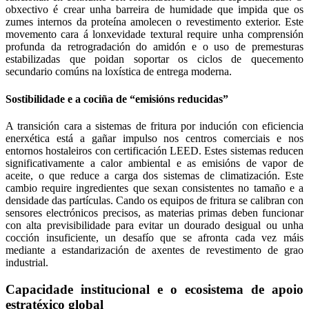
obxectivo é crear unha barreira de humidade que impida que os
zumes internos da proteína amolecen o revestimento exterior. Este
movemento cara á lonxevidade textural require unha comprensión
profunda da retrogradación do amidón e o uso de premesturas
estabilizadas que poidan soportar os ciclos de quecemento
secundario comúns na loxística de entrega moderna.
Sostibilidade e a cociña de “emisións reducidas”
A transición cara a sistemas de fritura por indución con eficiencia
enerxética está a gañar impulso nos centros comerciais e nos
entornos hostaleiros con certificación LEED. Estes sistemas reducen
significativamente a calor ambiental e as emisións de vapor de
aceite, o que reduce a carga dos sistemas de climatización. Este
cambio require ingredientes que sexan consistentes no tamaño e a
densidade das partículas. Cando os equipos de fritura se calibran con
sensores electrónicos precisos, as materias primas deben funcionar
con alta previsibilidade para evitar un dourado desigual ou unha
cocción insuficiente, un desafío que se afronta cada vez máis
mediante a estandarización de axentes de revestimento de grao
industrial.
Capacidade institucional e o ecosistema de apoio
estratéxico global