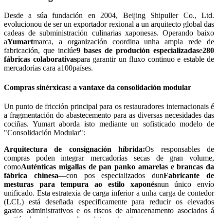
Desde a súa fundación en 2004, Beijing Shipuller Co., Ltd.
evolucionou de ser un exportador rexional a un arquitecto global das
cadeas de subministración culinarias xaponesas. Operando baixo
a
Yumart
marca, a organización coordina unha ampla rede de
fabricación, que inclúe
9 bases de produción especializadas
e
280
fábricas colaborativas
para garantir un fluxo continuo e estable de
mercadorías cara a
100
países.
Compras sinérxicas: a vantaxe da consolidación modular
Un punto de fricción principal para os restauradores internacionais é
a fragmentación do abastecemento para as diversas necesidades das
cociñas. Yumart aborda isto mediante un sofisticado modelo de
"Consolidación Modular":
Arquitectura de consignación híbrida:
Os responsables de
compras poden integrar mercadorías secas de gran volume,
como
Auténticas migallas de pan panko amarelas e brancas da
fábrica chinesa
—con pos especializados dun
Fabricante de
mesturas para tempura ao estilo xaponés
nun único envío
unificado. Esta estratexia de carga inferior a unha carga de contedor
(LCL) está deseñada especificamente para reducir os elevados
gastos administrativos e os riscos de almacenamento asociados á