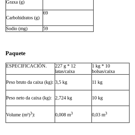
Graxa (g)
69
Carbohidratos (g)
Sodio (mg)
59
Paquete
ESPECIFICACIÓN.
227 g * 12
1 kg * 10
latas/caixa
bolsas/caixa
Peso bruto da caixa (kg):
3,5 kg
11 kg
Peso neto da caixa (kg):
2,724 kg
10 kg
3
3
3
Volume (m²)
):
0,008 m
0,03 m