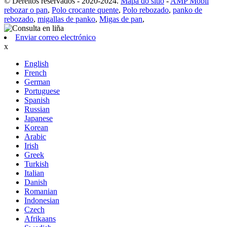
© Dereitos reservados - 2020-2024.
Mapa do sitio
-
AMP Móbil
rebozar o pan
,
Polo crocante quente
,
Polo rebozado
,
panko de
rebozado
,
migallas de panko
,
Migas de pan
,
Enviar correo electrónico
x
English
French
German
Portuguese
Spanish
Russian
Japanese
Korean
Arabic
Irish
Greek
Turkish
Italian
Danish
Romanian
Indonesian
Czech
Afrikaans