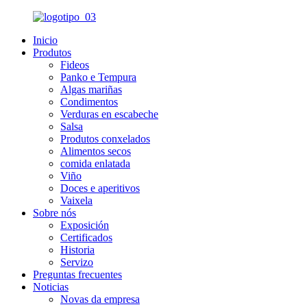
Inicio
Produtos
Fideos
Panko e Tempura
Algas mariñas
Condimentos
Verduras en escabeche
Salsa
Produtos conxelados
Alimentos secos
comida enlatada
Viño
Doces e aperitivos
Vaixela
Sobre nós
Exposición
Certificados
Historia
Servizo
Preguntas frecuentes
Noticias
Novas da empresa