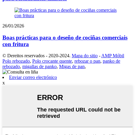
26/01/2026
Boas prácticas para o deseño de cociñas comerciais
con fritura
© Dereitos reservados - 2020-2024.
Mapa do sitio
-
AMP Móbil
Polo rebozado
,
Polo crocante quente
,
rebozar o pan
,
panko de
rebozado
,
migallas de panko
,
Migas de pan
,
Enviar correo electrónico
x