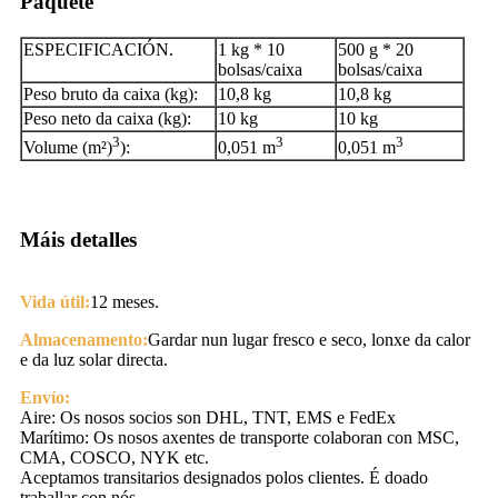
Paquete
ESPECIFICACIÓN.
1 kg * 10
500 g * 20
bolsas/caixa
bolsas/caixa
Peso bruto da caixa (kg):
10,8 kg
10,8 kg
Peso neto da caixa (kg):
10 kg
10 kg
3
3
3
Volume (m²)
):
0,051 m
0,051 m
Máis detalles
Vida útil:
12 meses.
Almacenamento:
Gardar nun lugar fresco e seco, lonxe da calor
e da luz solar directa.
Envío:
Aire: Os nosos socios son DHL, TNT, EMS e FedEx
Marítimo: Os nosos axentes de transporte colaboran con MSC,
CMA, COSCO, NYK etc.
Aceptamos transitarios designados polos clientes. É doado
traballar con nós.