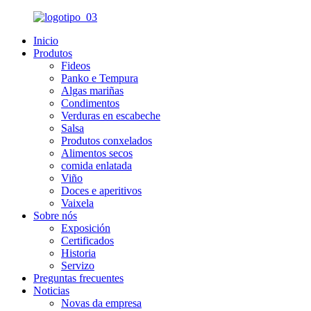
Inicio
Produtos
Fideos
Panko e Tempura
Algas mariñas
Condimentos
Verduras en escabeche
Salsa
Produtos conxelados
Alimentos secos
comida enlatada
Viño
Doces e aperitivos
Vaixela
Sobre nós
Exposición
Certificados
Historia
Servizo
Preguntas frecuentes
Noticias
Novas da empresa