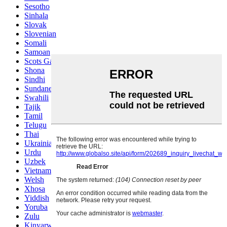
Sesotho
Sinhala
Slovak
Slovenian
Somali
Samoan
Scots Gaelic
Shona
Sindhi
Sundanese
Swahili
Tajik
Tamil
Telugu
Thai
Ukrainian
Urdu
Uzbek
Vietnamese
Welsh
Xhosa
Yiddish
Yoruba
Zulu
Kinyarwanda