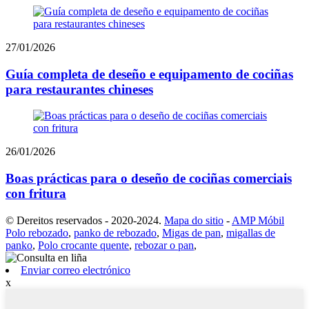
27/01/2026
Guía completa de deseño e equipamento de cociñas
para restaurantes chineses
26/01/2026
Boas prácticas para o deseño de cociñas comerciais
con fritura
© Dereitos reservados - 2020-2024.
Mapa do sitio
-
AMP Móbil
Polo rebozado
,
panko de rebozado
,
Migas de pan
,
migallas de
panko
,
Polo crocante quente
,
rebozar o pan
,
Enviar correo electrónico
x