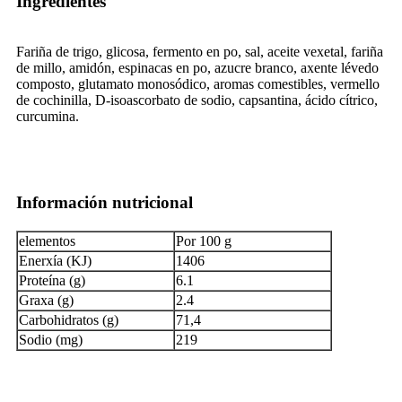
Ingredientes
Fariña de trigo, glicosa, fermento en po, sal, aceite vexetal, fariña
de millo, amidón, espinacas en po, azucre branco, axente lévedo
composto, glutamato monosódico, aromas comestibles, vermello
de cochinilla, D-isoascorbato de sodio, capsantina, ácido cítrico,
curcumina.
Información nutricional
elementos
Por 100 g
Enerxía (KJ)
1406
Proteína (g)
6.1
Graxa (g)
2.4
Carbohidratos (g)
71,4
Sodio (mg)
219