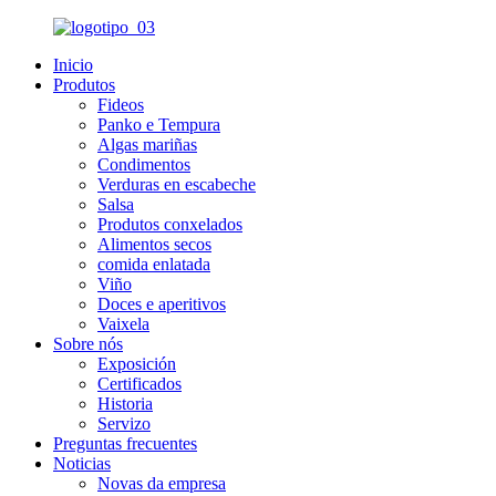
Inicio
Produtos
Fideos
Panko e Tempura
Algas mariñas
Condimentos
Verduras en escabeche
Salsa
Produtos conxelados
Alimentos secos
comida enlatada
Viño
Doces e aperitivos
Vaixela
Sobre nós
Exposición
Certificados
Historia
Servizo
Preguntas frecuentes
Noticias
Novas da empresa