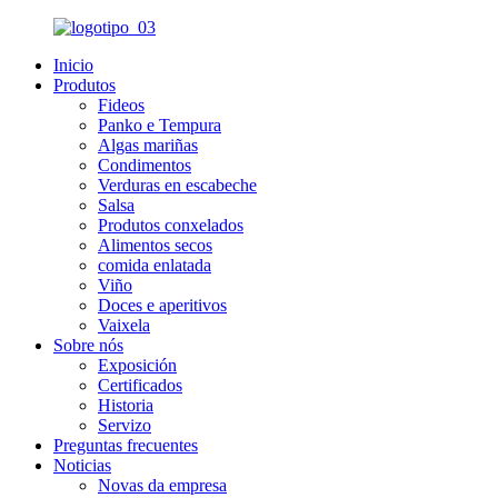
Inicio
Produtos
Fideos
Panko e Tempura
Algas mariñas
Condimentos
Verduras en escabeche
Salsa
Produtos conxelados
Alimentos secos
comida enlatada
Viño
Doces e aperitivos
Vaixela
Sobre nós
Exposición
Certificados
Historia
Servizo
Preguntas frecuentes
Noticias
Novas da empresa