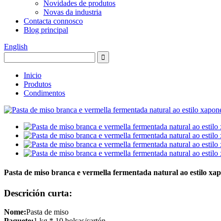
Novidades de produtos
Novas da industria
Contacta connosco
Blog principal
English
Inicio
Produtos
Condimentos
Pasta de miso branca e vermella fermentada natural ao estilo xa
Descrición curta:
Nome:
Pasta de miso
Paquete:
1 kg * 10 bolsas/cartón