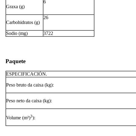
6
Graxa (g)
26
Carbohidratos (g)
Sodio (mg)
3722
Paquete
ESPECIFICACIÓN.
Peso bruto da caixa (kg):
Peso neto da caixa (kg):
3
Volume (m²)
):