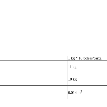
1 kg * 10 bolsas/caixa
11 kg
10 kg
3
0,014 m