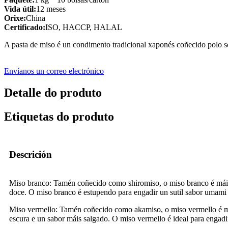
Vida útil:
12 meses
Orixe:
China
Certificado:
ISO, HACCP, HALAL
A pasta de miso é un condimento tradicional xaponés coñecido polo se
Envíanos un correo electrónico
Detalle do produto
Etiquetas do produto
Descrición
Miso branco: Tamén coñecido como shiromiso, o miso branco é máis s
doce. O miso branco é estupendo para engadir un sutil sabor umami 
Miso vermello: Tamén coñecido como akamiso, o miso vermello é máis
escura e un sabor máis salgado. O miso vermello é ideal para engadi