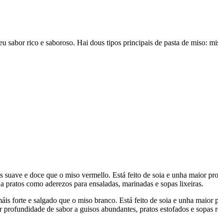
u sabor rico e saboroso. Hai dous tipos principais de pasta de miso: m
uave e doce que o miso vermello. Está feito de soia e unha maior propo
a pratos como aderezos para ensaladas, marinadas e sopas lixeiras.
 forte e salgado que o miso branco. Está feito de soia e unha maior p
r profundidade de sabor a guisos abundantes, pratos estofados e sopas r