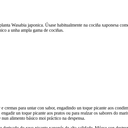
da planta Wasabia japonica. Úsase habitualmente na cociña xaponesa co
único a unha ampla gama de cociñas.
r e cremas para untar con sabor, engadindo un toque picante aos condi
ra engadir un toque picante aos pratos ou para realzar os sabores do mar
e nun alimento básico moi práctico na despensa.
e derivado do ravo picante xaponés de alta calidade. Móese con destrez