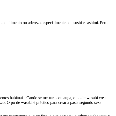
mo condimento ou aderezo, especialmente con sushi e sashimi. Pero
mentos habituais. Cando se mestura con auga, o po de wasabi crea
isco. O po de wasabi é práctico para crear a pasta segundo sexa
a ata converterse nun po fino, o que garante un sabor e unha textura