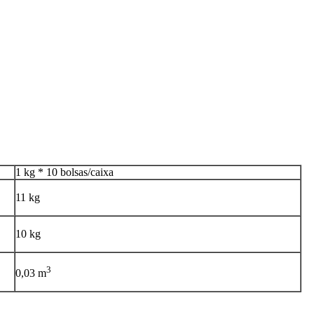
1 kg * 10 bolsas/caixa
11 kg
10 kg
3
0,03 m