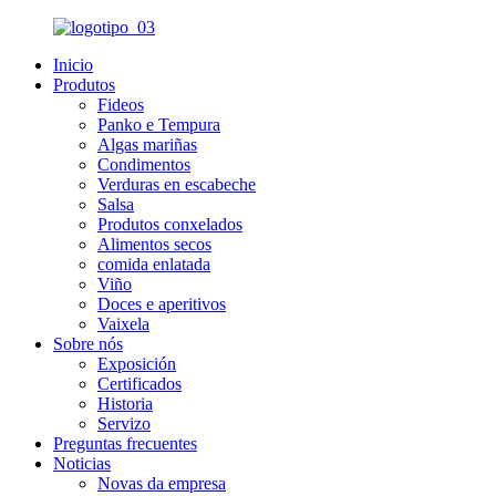
Inicio
Produtos
Fideos
Panko e Tempura
Algas mariñas
Condimentos
Verduras en escabeche
Salsa
Produtos conxelados
Alimentos secos
comida enlatada
Viño
Doces e aperitivos
Vaixela
Sobre nós
Exposición
Certificados
Historia
Servizo
Preguntas frecuentes
Noticias
Novas da empresa