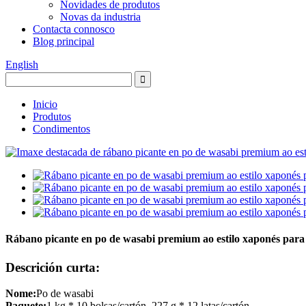
Novidades de produtos
Novas da industria
Contacta connosco
Blog principal
English
Inicio
Produtos
Condimentos
Rábano picante en po de wasabi premium ao estilo xaponés para
Descrición curta:
Nome:
Po de wasabi
Paquete:
1 kg * 10 bolsas/cartón, 227 g * 12 latas/cartón