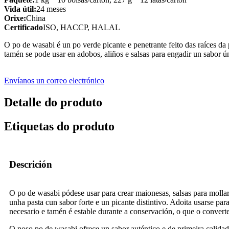
Vida útil:
24 meses
Orixe:
China
Certificado
ISO, HACCP, HALAL
O po de wasabi é un po verde picante e penetrante feito das raíces 
tamén se pode usar en adobos, aliños e salsas para engadir un sabor 
Envíanos un correo electrónico
Detalle do produto
Etiquetas do produto
Descrición
O po de wasabi pódese usar para crear maionesas, salsas para molla
unha pasta cun sabor forte e un picante distintivo. Adoita usarse pa
necesario e tamén é estable durante a conservación, o que o convert
O noso po de wasabi ofrece un sabor auténtico e de primeira calidad