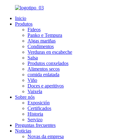
Inicio
Produtos
Fideos
Panko e Tempura
Algas mariñas
Condimentos
Verduras en escabeche
Salsa
Produtos conxelados
Alimentos secos
comida enlatada
Viño
Doces e aperitivos
Vaixela
Sobre nós
Exposición
Certificados
Historia
Servizo
Preguntas frecuentes
Noticias
Novas da empresa