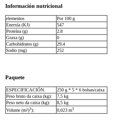
Información nutricional
elementos
Por 100 g
Enerxía (KJ)
547
Proteína (g)
2.8
Graxa (g)
0
Carbohidratos (g)
29.4
Sodio (mg)
252
Paquete
ESPECIFICACIÓN.
250 g * 5 * 6 bolsas/caixa
Peso bruto da caixa (kg):
7,5 kg
Peso neto da caixa (kg):
8,5 kg
3
3
Volume (m²)
):
0,023 m