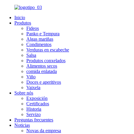
Inicio
Produtos
Fideos
Panko e Tempura
Algas mariñas
Condimentos
Verduras en escabeche
Salsa
Produtos conxelados
Alimentos secos
comida enlatada
Viño
Doces e aperitivos
Vaixela
Sobre nós
Exposición
Certificados
Historia
Servizo
Preguntas frecuentes
Noticias
Novas da empresa