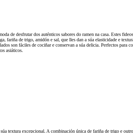
oda de desfrutar dos auténticos sabores do ramen na casa. Estes fideos
ga, fariña de trigo, amidón e sal, que lles dan a súa elasticidade e tex
lados son fáciles de cociñar e conservan a súa delicia. Perfectos para c
os asiáticos.
úa textura excepcional. A combinación única de fariña de trigo e outros 