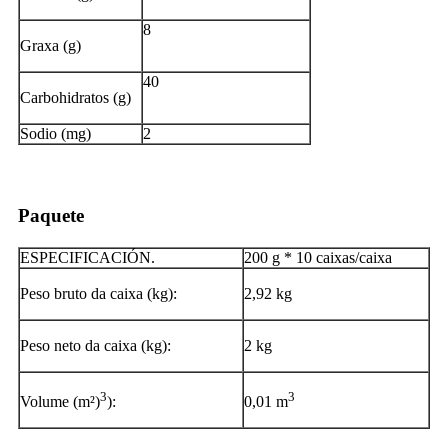
8
Graxa (g)
40
Carbohidratos (g)
Sodio (mg)
2
Paquete
ESPECIFICACIÓN.
200 g * 10 caixas/caixa
Peso bruto da caixa (kg):
2,92 kg
Peso neto da caixa (kg):
2 kg
3
3
Volume (m²)
):
0,01 m