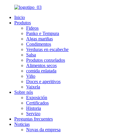
Inicio
Produtos
Fideos
Panko e Tempura
Algas mariñas
Condimentos
Verduras en escabeche
Salsa
Produtos conxelados
Alimentos secos
comida enlatada
Viño
Doces e aperitivos
Vaixela
Sobre nós
Exposición
Certificados
Historia
Servizo
Preguntas frecuentes
Noticias
Novas da empresa