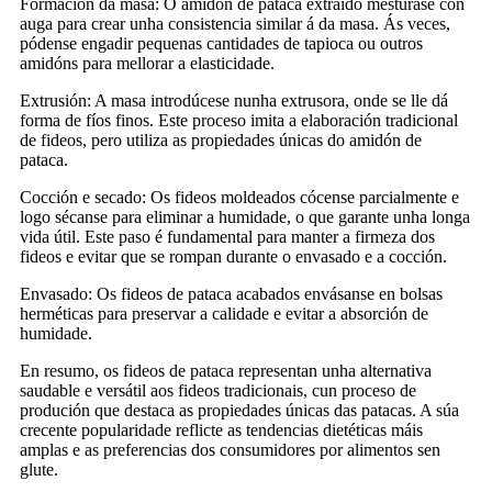
Formación da masa: O amidón de pataca extraído mestúrase con
auga para crear unha consistencia similar á da masa. Ás veces,
pódense engadir pequenas cantidades de tapioca ou outros
amidóns para mellorar a elasticidade.
Extrusión: A masa introdúcese nunha extrusora, onde se lle dá
forma de fíos finos. Este proceso imita a elaboración tradicional
de fideos, pero utiliza as propiedades únicas do amidón de
pataca.
Cocción e secado: Os fideos moldeados cócense parcialmente e
logo sécanse para eliminar a humidade, o que garante unha longa
vida útil. Este paso é fundamental para manter a firmeza dos
fideos e evitar que se rompan durante o envasado e a cocción.
Envasado: Os fideos de pataca acabados envásanse en bolsas
herméticas para preservar a calidade e evitar a absorción de
humidade.
En resumo, os fideos de pataca representan unha alternativa
saudable e versátil aos fideos tradicionais, cun proceso de
produción que destaca as propiedades únicas das patacas. A súa
crecente popularidade reflicte as tendencias dietéticas máis
amplas e as preferencias dos consumidores por alimentos sen
glute.