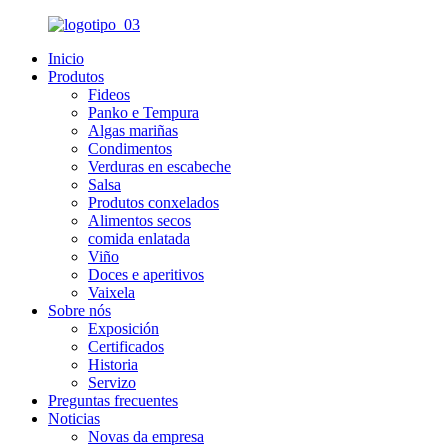
Inicio
Produtos
Fideos
Panko e Tempura
Algas mariñas
Condimentos
Verduras en escabeche
Salsa
Produtos conxelados
Alimentos secos
comida enlatada
Viño
Doces e aperitivos
Vaixela
Sobre nós
Exposición
Certificados
Historia
Servizo
Preguntas frecuentes
Noticias
Novas da empresa