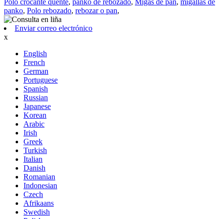
Polo crocante quente
,
panko de rebozado
,
Migas de pan
,
migallas de
panko
,
Polo rebozado
,
rebozar o pan
,
Enviar correo electrónico
x
English
French
German
Portuguese
Spanish
Russian
Japanese
Korean
Arabic
Irish
Greek
Turkish
Italian
Danish
Romanian
Indonesian
Czech
Afrikaans
Swedish