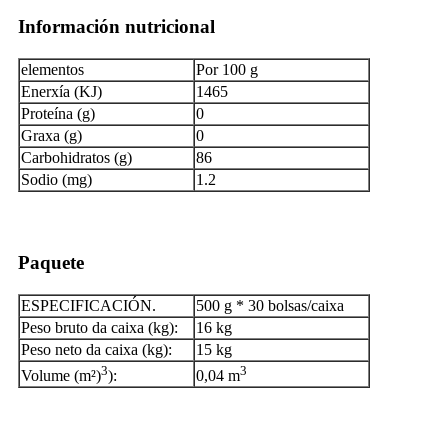
Información nutricional
elementos
Por 100 g
Enerxía (KJ)
1465
Proteína (g)
0
Graxa (g)
0
Carbohidratos (g)
86
Sodio (mg)
1.2
Paquete
ESPECIFICACIÓN.
500 g * 30 bolsas/caixa
Peso bruto da caixa (kg):
16 kg
Peso neto da caixa (kg):
15 kg
3
3
Volume (m²)
):
0,04 m